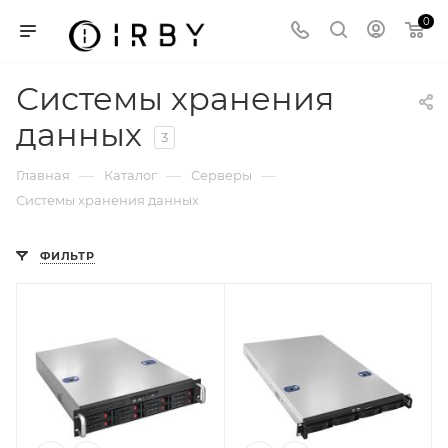
0
Системы хранения
данных
3
—
—
—
Главная
Каталог
Серверы
Системы хранения данных
ФИЛЬТР