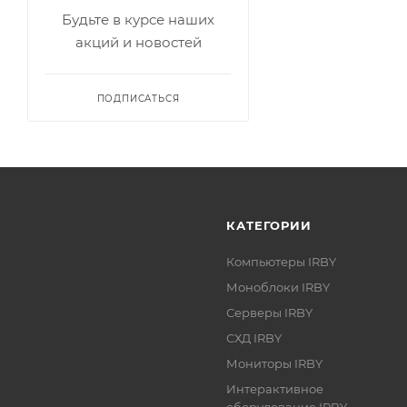
Будьте в курсе наших
акций и новостей
ПОДПИСАТЬСЯ
КАТЕГОРИИ
Компьютеры IRBY
Моноблоки IRBY
Серверы IRBY
СХД IRBY
Мониторы IRBY
Интерактивное