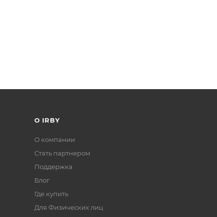
О IRBY
О компании
Стать партнером
Поддержка
Блог
Где купить
Для Физических лиц