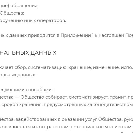
щие) обращения;
 Общества;
поручению иных операторов.
ых данных приводится в Приложении 1 к настоящей Пол
ОНАЛЬНЫХ ДАННЫХ
чает сбор, систематизацию, хранение, изменение, испо
альных данных.
ледующими способами:
ства — Общество собирает, систематизирует, хранит, п
и сроков хранения, предусмотренных законодательство
ства, задействованных в оказании услуг Общества, р
ков клиентам и контрагентам, потенциальным клиентам 