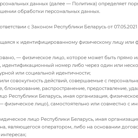
ерсональных данных (далее — Политика) определяет пор
ношении обработки персональных данных.
ответствии с Законом Республики Беларусь от 07.05.202
щаяся к идентифицированному физическому лицу или фи
вано, — физическое лицо, которое может быть прямо ил
я, идентификационный номер либо через один или неско
турной или социальной идентичности;
или совокупность действий, совершаемые с персональн
е, блокирование, распространение, предоставление, уд
цо Республики Беларусь, иная организация, физическое
 — физическое лицо), самостоятельно или совместно с 
дическое лицо Республики Беларусь, иная организация,
ана, являющегося оператором, либо на основании догов
интересах;